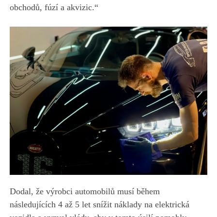
obchodů, fúzí a akvizic.“
Dodal, že výrobci automobilů musí během
následujících 4 až 5 let snížit náklady na elektrická