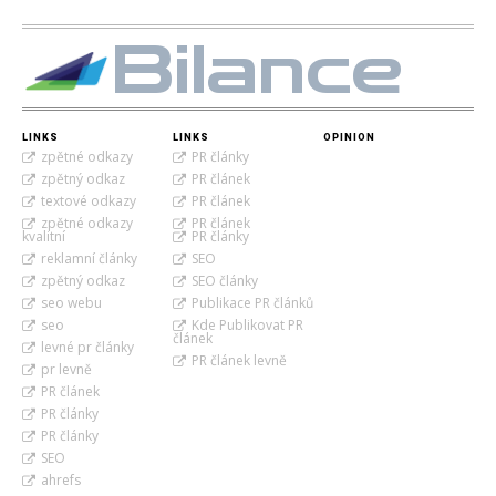
Bilance
LINKS
LINKS
OPINION
zpětné odkazy
PR články
zpětný odkaz
PR článek
textové odkazy
PR článek
zpětné odkazy
PR článek
kvalitní
PR články
reklamní články
SEO
zpětný odkaz
SEO články
seo webu
Publikace PR článků
seo
Kde Publikovat PR
článek
levné pr články
PR článek levně
pr levně
PR článek
PR články
PR články
SEO
ahrefs