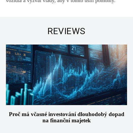
vozidla a vyzval vlády, aby v tomto úsilí pomohly.
REVIEWS
Proč má včasné investování dlouhodobý dopad
na finanční majetek