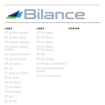
Bilance
LINKS
LINKS
OPINION
zpětné odkazy
PR články
zpětný odkaz
PR článek
textové odkazy
PR článek
zpětné odkazy
PR článek
kvalitní
PR články
reklamní články
SEO
zpětný odkaz
SEO články
seo webu
Publikace PR článků
seo
Kde Publikovat PR
článek
levné pr články
PR článek levně
pr levně
PR článek
PR články
PR články
SEO
ahrefs