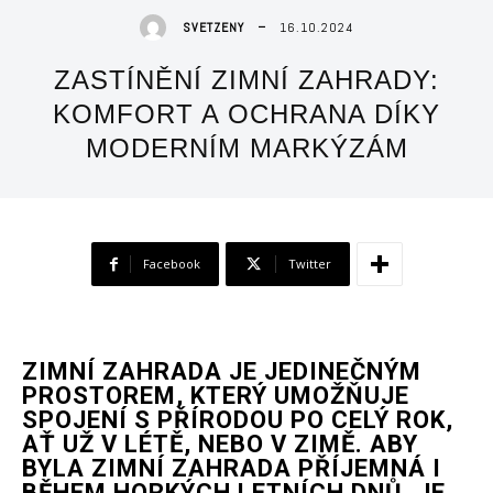
16.10.2024
SVETZENY
ZASTÍNĚNÍ ZIMNÍ ZAHRADY:
KOMFORT A OCHRANA DÍKY
MODERNÍM MARKÝZÁM
Facebook
Twitter
ZIMNÍ ZAHRADA JE JEDINEČNÝM
PROSTOREM, KTERÝ UMOŽŇUJE
SPOJENÍ S PŘÍRODOU PO CELÝ ROK,
AŤ UŽ V LÉTĚ, NEBO V ZIMĚ. ABY
BYLA ZIMNÍ ZAHRADA PŘÍJEMNÁ I
BĚHEM HORKÝCH LETNÍCH DNŮ, JE