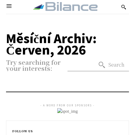
Bilance
Měsíční Archiv:
Červen, 2026
Try searching for
Search
your interests:
- A WORD FROM OUR SPONSORS -
FOLLOW US