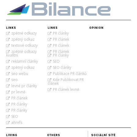
Bilance
LINKS
LINKS
OPINION
zpětné odkazy
PR články
zpětný odkaz
PR článek
textové odkazy
PR článek
zpětné odkazy
PR článek
kvalitní
PR články
reklamní články
SEO
zpětný odkaz
SEO články
seo webu
Publikace PR článků
seo
Kde Publikovat PR
článek
levné pr články
PR článek levně
pr levně
PR článek
PR články
PR články
SEO
ahrefs
LIVING
OTHERS
SOCIÁLNÍ SÍTĚ