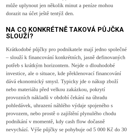
může uplynout jen několik minut a peníze mohou
dorazit na účet ještě tentýž den.
NA CO KONKRÉTNĚ TAKOVÁ PŮJČKA
SLOUŽÍ?
Krátkodobé půjčky pro podnikatele mají jedno společné
– slouží k financování konkrétních, jasně definovaných
potřeb s krátkým horizontem. Nejde o dlouhodobé
investice, ale o situace, kde překlenovací financování
dává ekonomický smysl. Typicky jde o nákup zboží
nebo materiálu před velkou zakázkou, pokrytí
provozních nákladů v období čekání na úhradu
pohledávek, uhrazení náhlého výdaje spojeného s
provozem, nebo prostě o zajištění plynulého chodu
podnikání v momentě, kdy cash flow dočasně
nevychází. Výše půjčky se pohybuje od 5 000 Kč do 30