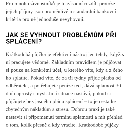
Pro mnoho živnostníků je to zásadní rozdíl, protože
jejich příjmy jsou proměnlivé a standardní bankovní
kritéria pro ně jednoduše nevyhovují.
JAK SE VYHNOUT PROBLÉMŮM PŘI
SPLÁCENÍ?
Krátkodobá půjčka je efektivní nástroj jen tehdy, když s
ní pracujete vědomě. Základním pravidlem je půjčovat
si pouze na konkrétní účel, u kterého víte, kdy a z čeho
ho splatíte. Pokud víte, že za tři týdny přijde platba od
odběratele, a potřebujete peníze teď, dává splatnost 30
dní naprostý smysl. Jiná situace nastává, pokud si
půjčujete bez jasného plánu splácení – to je cesta ke
zbytečným nákladům a stresu. Dobrou praxí je také
nastavit si připomenutí termínu splatnosti a mít přehled
o tom, kolik přesně a kdy vracíte. Krátkodobé půjčky