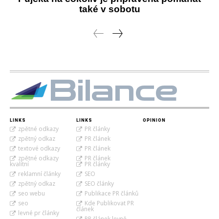
také v sobotu
Bilance
LINKS
LINKS
OPINION
zpětné odkazy
PR články
zpětný odkaz
PR článek
textové odkazy
PR článek
zpětné odkazy
PR článek
kvalitní
PR články
reklamní články
SEO
zpětný odkaz
SEO články
seo webu
Publikace PR článků
seo
Kde Publikovat PR
článek
levné pr články
PR článek levně