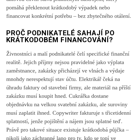
pomáhá překlenout krátkodobý výpadek nebo
financovat konkrétní potřebu – bez zbytečného otálení.
PROČ PODNIKATELÉ SAHAJÍ PO
KRÁTKODOBÉM FINANCOVÁNÍ?
Živnostníci a malí podnikatelé čelí specifické finanční
realitě. Jejich příjmy nejsou pravidelné jako výplata
zaměstnance, zakázky přicházejí ve vlnách a výdaje
mnohdy nerespektují stav účtu. Elektrikář čeká na
úhradu faktury od stavební firmy, ale materiál na příští
zakázku musí koupit hned. Cukrářka dostane
objednávku na velkou svatební zakázku, ale suroviny
musí zaplatit ihned. Copywriter fakturuje s třicetidenní
splatností, jenže pojištění a nájem jsou splatné teď.
Právě pro takové situace existuje krátkodobá půjčka –
nikoli jako záchranné lano pro ty, kdo se topí ve