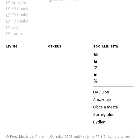
pr levně
PR článek
PR články
PR články
SEO
ahrefs
LIVING
OTHERS
SOCIÁLNÍ SÍTĚ
DAVIDoff
Amazonie
Obce a města
Zprávy plus
Bydlení
© Press-Media.cz, Praha 4, Od roku 2008 publikujeme
PR články
na více než