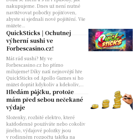
nakupujeme. Dnes už není nutné
navštěvovat pobočky pojišťoven,
abyste si sjednali nové pojištění. Vše
můžete...
QuickSticks | Ochutnej
výherní sushi ve
Forbescasino.cz!
Máš rád sushi? My ve
Forbescasino.cz ho přímo
milujeme! Díky naší nejnovější hře
QuickSticks od Apollo Games si ho
můžeš dopřát kdykoliv a kdekoliv,...
Hledám půjčku, protože
mám před sebou nečekané
výdaje
Složenky, rozbité elektro, které
každodenně používáte nebo cokoliv
jiného, výdajové položky jsou
v rodinném rozpočtu takřka na