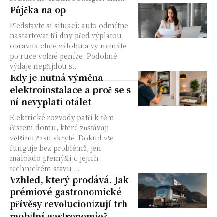
Půjčka na op
Představte si situaci: auto odmítne
nastartovat tři dny před výplatou,
opravna chce zálohu a vy nemáte
po ruce volné peníze. Podobné
výdaje nepřijdou s...
Kdy je nutná výměna
elektroinstalace a proč se s
ní nevyplatí otálet
Elektrické rozvody patří k těm
částem domu, které zůstávají
většinu času skryté. Dokud vše
funguje bez problémů, jen
málokdo přemýšlí o jejich
technickém stavu....
Vzhled, který prodává. Jak
prémiové gastronomické
přívěsy revolucionizují trh
mobilní gastronomie?