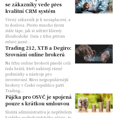
se zákazníky vede přes
kvalitní CRM systém
Věrný zákazník je k nezaplacení, a
to doslova. Přesto mnoho firem
stále tápe, jak si udržet klienty
dlouhodobě. Data z trhu přitom
mluví jasně...
Trading 212, XTB a Degiro:
Srovnání online brokerů
Na trhu online brokerů působí celá
řada hráčů, kteří nabízejí různé
podmínky a nástroje pro
investování. Mezi nejpopulárnější
brokery v České republice patří
Trading...
Půjčka pro OSVČ je spojená
pouze s krátkou smlouvou
Složitá administrativa je nepřítelem
každého podnikatelského plánu, to