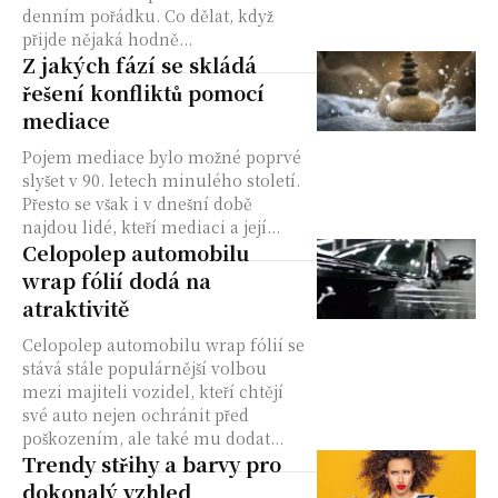
denním pořádku. Co dělat, když
přijde nějaká hodně...
Z jakých fází se skládá
řešení konfliktů pomocí
mediace
Pojem mediace bylo možné poprvé
slyšet v 90. letech minulého století.
Přesto se však i v dnešní době
najdou lidé, kteří mediaci a její...
Celopolep automobilu
wrap fólií dodá na
atraktivitě
Celopolep automobilu wrap fólií se
stává stále populárnější volbou
mezi majiteli vozidel, kteří chtějí
své auto nejen ochránit před
poškozením, ale také mu dodat...
Trendy střihy a barvy pro
dokonalý vzhled