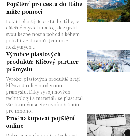
Pojištění pro cestu do Itálie
může pomoci
Pokud plánujete cestu do Itálie, je
důležité myslet i na to, jak zajistit
svou bezpečnost a pohodlí během
pobytu v zahraničí. Jedním z
nezbytných...
Výrobce plastových
produktů: Klíčový partner
průmyslu
Výrobci plastových produktů hrají
klíčovou roli v moderním
průmyslu. Díky vývoji nových
technologií a materiálů se plast stal
všestranným a efektivním řešením
pro mnoho...
Proč nakupovat pojištění
online
Doba se mění a s ní i způsoby, jak