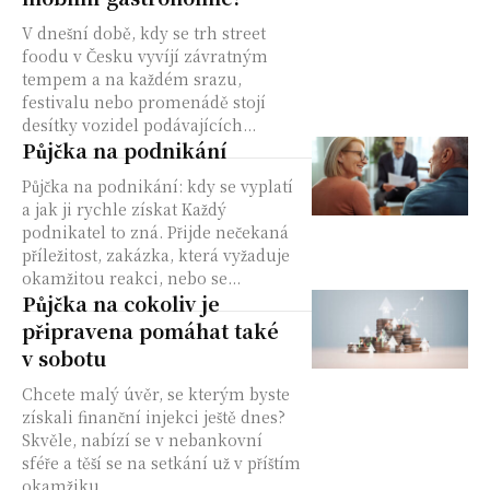
V dnešní době, kdy se trh street
foodu v Česku vyvíjí závratným
tempem a na každém srazu,
festivalu nebo promenádě stojí
desítky vozidel podávajících...
Půjčka na podnikání
Půjčka na podnikání: kdy se vyplatí
a jak ji rychle získat Každý
podnikatel to zná. Přijde nečekaná
příležitost, zakázka, která vyžaduje
okamžitou reakci, nebo se...
Půjčka na cokoliv je
připravena pomáhat také
v sobotu
Chcete malý úvěr, se kterým byste
získali finanční injekci ještě dnes?
Skvěle, nabízí se v nebankovní
sféře a těší se na setkání už v příštím
okamžiku....