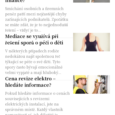
finance?
Smíchání osobních a firemních
peněz patří mezi nejčastější chyby
začínajících podnikatelů. Zpočátku
se může zdát, že je to nejjednodušší
řešení – vždyť je to...
Mediace se využívá při
řešení sporů o péči o děti
V některých případech rodiče
nedokážou najít společnou řeč
týkající se péče o své děti. Tyto
spory často bývají emocionálně
velmi vypjaté a mají hluboký...
Cena revize elektro –
hledáte informace?
Pokud hledáte informace o cenách
souvisejících s revizemi
elektrických instalací, jste na
správném místě. Každý vlastník
nemovitosti ví, jak důležité je