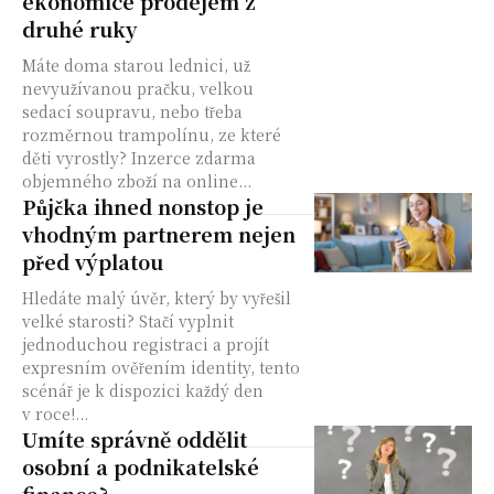
ekonomice prodejem z
druhé ruky
Máte doma starou lednici, už
nevyužívanou pračku, velkou
sedací soupravu, nebo třeba
rozměrnou trampolínu, ze které
děti vyrostly? Inzerce zdarma
objemného zboží na online...
Půjčka ihned nonstop je
vhodným partnerem nejen
před výplatou
Hledáte malý úvěr, který by vyřešil
velké starosti? Stačí vyplnit
jednoduchou registraci a projít
expresním ověřením identity, tento
scénář je k dispozici každý den
v roce!...
Umíte správně oddělit
osobní a podnikatelské