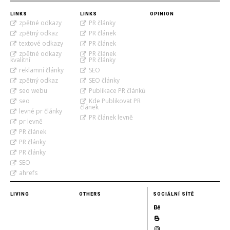
LINKS
LINKS
OPINION
zpětné odkazy
PR články
zpětný odkaz
PR článek
textové odkazy
PR článek
zpětné odkazy
PR článek
kvalitní
PR články
reklamní články
SEO
zpětný odkaz
SEO články
seo webu
Publikace PR článků
seo
Kde Publikovat PR
článek
levné pr články
PR článek levně
pr levně
PR článek
PR články
PR články
SEO
ahrefs
LIVING
OTHERS
SOCIÁLNÍ SÍTĚ