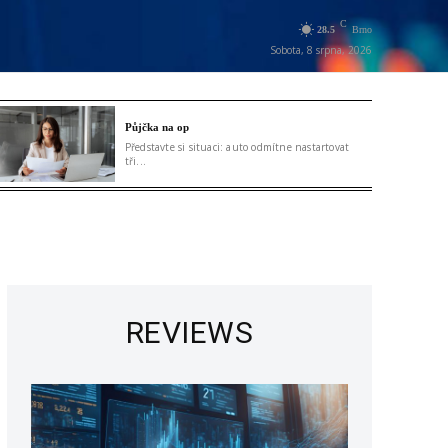
C
28.5
Brno
Sobota, 8 srpna, 2026
Půjčka na op
Představte si situaci: auto odmítne nastartovat
tři...
REVIEWS