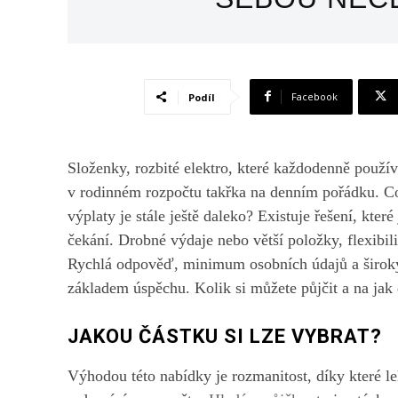
Facebook
Podíl
Složenky, rozbité elektro, které každodenně použí
v rodinném rozpočtu takřka na denním pořádku. Co
výplaty je stále ještě daleko? Existuje řešení, kte
čekání. Drobné výdaje nebo větší položky, flexibili
Rychlá odpověď, minimum osobních údajů a široký v
základem úspěchu. Kolik si můžete půjčit a na jak 
JAKOU ČÁSTKU SI LZE VYBRAT?
Výhodou této nabídky je rozmanitost, díky které l