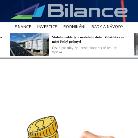
Bilance
FINANCE
INVESTICE
PODNIKÁNÍ
RADY A NÁVODY
na
Stabilní náklady v nestabilní době: Volatilita cen
mění český průmysl
České podniky čelí nové ekonomické realitě.
Vysoká...