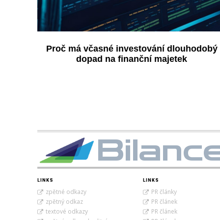
Proč má včasné investování dlouhodobý
dopad na finanční majetek
Bilanc
LINKS
LINKS
zpětné odkazy
PR články
zpětný odkaz
PR článek
textové odkazy
PR článek