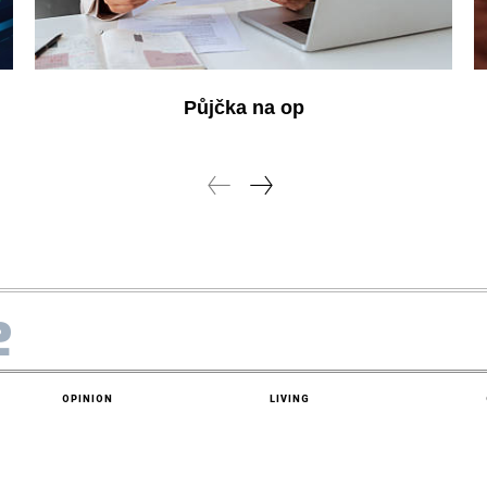
Půjčka na op
e
OPINION
LIVING