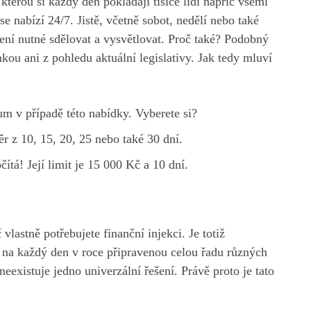
, kterou si každý den pokládají tisíce lidí napříč všemi
e nabízí 24/7. Jistě, včetně sobot, nedělí nebo také
není nutné sdělovat a vysvětlovat. Proč také? Podobný
ou ani z pohledu aktuální legislativy. Jak tedy mluví
m v případě této nabídky. Vyberete si?
r z 10, 15, 20, 25 nebo také 30 dní.
ítá! Její limit je 15 000 Kč a 10 dní.
 vlastně potřebujete finanční injekci. Je totiž
na každý den v roce připravenou celou řadu různých
neexistuje jedno univerzální řešení. Právě proto je tato