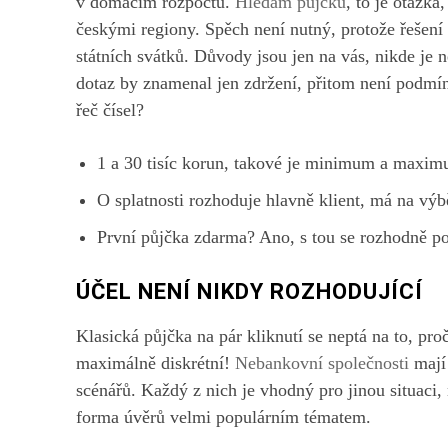
v domácím rozpočtu.
Hledám půjčku
, to je otázka
českými regiony. Spěch není nutný, protože řešení s
státních svátků. Důvody jsou jen na vás, nikde je 
dotaz by znamenal jen zdržení, přitom není podmínk
řeč čísel?
1 a 30 tisíc korun, takové je minimum a maximu
O splatnosti rozhoduje hlavně klient, má na výbě
První půjčka zdarma? Ano, s tou se rozhodně poč
ÚČEL NENÍ NIKDY ROZHODUJÍCÍ
Klasická půjčka na pár kliknutí se neptá na to, proč
maximálně diskrétní!
Nebankovní společnosti
mají 
scénářů. Každý z nich je vhodný pro jinou situaci, 
forma úvěrů velmi populárním tématem.