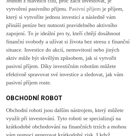
Jedním z hlavních cílů, proč začít investovat, je
vytvoření pasivního příjmu.
Pasivní příjem
je příjem,
který si vytvoříte jednou investicí a následně vám
přináší peníze bez nutnosti pravidelného aktivního
zapojení. To je ideální pro ty, kteří chtějí dosáhnout
finanční svobody a užívat si života bez stresu z finanční
situace. Investice do akcií, nemovitostí nebo jiných
aktiv může být skvělým způsobem, jak si vytvořit
pasivní příjem. Díky investičním robotům můžete
efektivně spravovat své investice a sledovat, jak vám
pasivní příjem roste.
OBCHODNÍ ROBOT
Obchodní roboti jsou dalším nástrojem, který můžete
využít při investování. Tyto roboti se specializují na
krátkodobé obchodování na finančních trzích a mohou
vám pomoci generovat krátkodobý zisk. I když