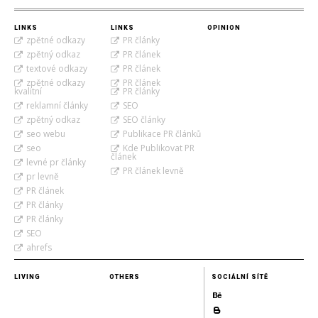
LINKS
LINKS
OPINION
zpětné odkazy
PR články
zpětný odkaz
PR článek
textové odkazy
PR článek
zpětné odkazy
PR článek
kvalitní
PR články
reklamní články
SEO
zpětný odkaz
SEO články
seo webu
Publikace PR článků
seo
Kde Publikovat PR
článek
levné pr články
PR článek levně
pr levně
PR článek
PR články
PR články
SEO
ahrefs
LIVING
OTHERS
SOCIÁLNÍ SÍTĚ