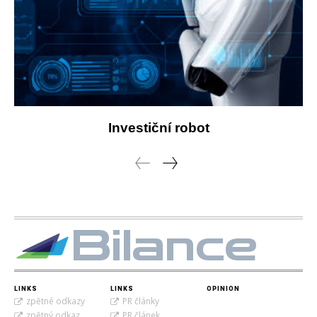
Investiční robot
Bilance
LINKS
LINKS
OPINION
zpětné odkazy
PR články
zpětný odkaz
PR článek