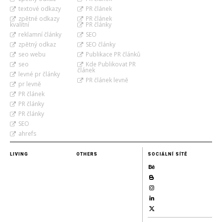
textové odkazy
PR článek
zpětné odkazy
PR článek
kvalitní
PR články
reklamní články
SEO
zpětný odkaz
SEO články
seo webu
Publikace PR článků
seo
Kde Publikovat PR
článek
levné pr články
PR článek levně
pr levně
PR článek
PR články
PR články
SEO
ahrefs
LIVING
OTHERS
SOCIÁLNÍ SÍTĚ