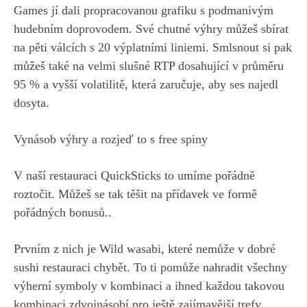
Games jí dali propracovanou grafiku s podmanivým
hudebním doprovodem. Své chutné výhry můžeš sbírat
na pěti válcích s 20 výplatními liniemi. Smlsnout si pak
můžeš také na velmi slušné RTP dosahující v průměru
95 % a vyšší volatilitě, která zaručuje, aby ses najedl
dosyta.
Vynásob výhry a rozjeď to s free spiny
V naší restauraci QuickSticks to umíme pořádně
roztočit. Můžeš se tak těšit na přídavek ve formě
pořádných bonusů..
Prvním z nich je Wild wasabi, které nemůže v dobré
sushi restauraci chybět. To ti pomůže nahradit všechny
výherní symboly v kombinaci a ihned každou takovou
kombinaci zdvojnásobí pro ještě zajímavější trefy.