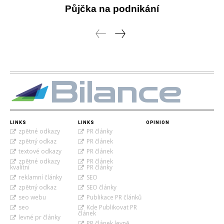
Půjčka na podnikání
Bilance
LINKS
LINKS
OPINION
zpětné odkazy
PR články
zpětný odkaz
PR článek
textové odkazy
PR článek
zpětné odkazy
PR článek
kvalitní
PR články
reklamní články
SEO
zpětný odkaz
SEO články
seo webu
Publikace PR článků
seo
Kde Publikovat PR
článek
levné pr články
PR článek levně