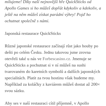
milujeme! Díky naší nejnovější hře QuickSticks od
Apollo Games si ho můžeš dopřát kdykoliv a kdekoliv, a
ještě na něm můžeš získat parádní výhry! Pojď ho
ochutnat společně s námi.
Japonská restaurace QuickSticks
Různé japonské restaurace začínají růst jako houby po
dešti po celém Česku. Jednu takovou jsme zrovna
otevřeli také u nás ve
Forbescasino.cz.
Jmenuje se
QuickSticks a pochutnat si v ní můžeš na sushi
tvarovaném do karetních symbolů a dalších japonských
specialitách. Platit za tvou hostinu však budeme my.
Například za koláčky z kaviárem můžeš dostat až 200×
svou sázku.
Aby ses v naší restauraci cítil příjemně, v Apollo