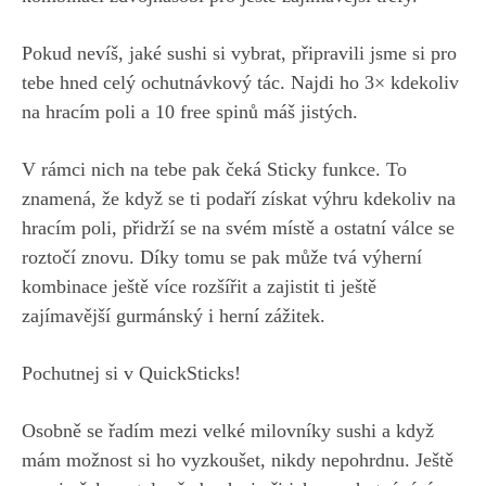
Pokud nevíš, jaké sushi si vybrat, připravili jsme si pro
tebe hned celý ochutnávkový tác. Najdi ho 3× kdekoliv
na hracím poli a 10 free spinů máš jistých.
V rámci nich na tebe pak čeká Sticky funkce. To
znamená, že když se ti podaří získat výhru kdekoliv na
hracím poli, přidrží se na svém místě a ostatní válce se
roztočí znovu. Díky tomu se pak může tvá výherní
kombinace ještě více rozšířit a zajistit ti ještě
zajímavější gurmánský i herní zážitek.
Pochutnej si v QuickSticks!
Osobně se řadím mezi velké milovníky sushi a když
mám možnost si ho vyzkoušet, nikdy nepohrdnu. Ještě