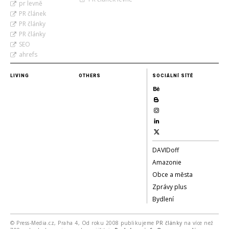
pr levně
PR článek
PR články
PR články
SEO
ahrefs
LIVING
OTHERS
SOCIÁLNÍ SÍTĚ
DAVIDoff
Amazonie
Obce a města
Zprávy plus
Bydlení
© Press-Media.cz, Praha 4, Od roku 2008 publikujeme
PR články
na více než