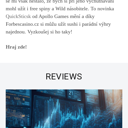
se mi však nestalo, že bych si při jeho vychutnávání
mohl užít i free spiny a Wild násobitele. To novinka
QuickSticsk
od Apollo Games mění a díky
Forbescasino.cz si můžu užít sushi i parádní výhry
najednou. Vyzkoušej si ho taky!
Hraj zde!
REVIEWS